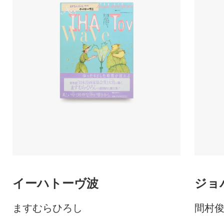
イーハトーヴ波
ジョ
ますむらひろし
間村