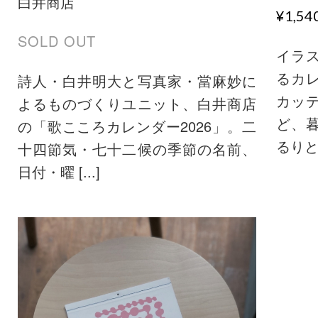
白井商店
¥1,5
SOLD OUT
イラ
るカレ
詩人・白井明大と写真家・當麻妙に
カッ
よるものづくりユニット、白井商店
ど、
の「歌こころカレンダー2026」。二
るりとル 
十四節気・七十二候の季節の名前、
日付・曜 [...]