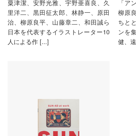
粟津潔、安野光雅、宇野亜喜良、久
「ア
里洋二、黒田征太郎、林静一、原田
柳原
治、柳原良平、山藤章二、和田誠ら
ちと
日本を代表するイラストレーター10
ンを
人による作 [...]
健、遠藤