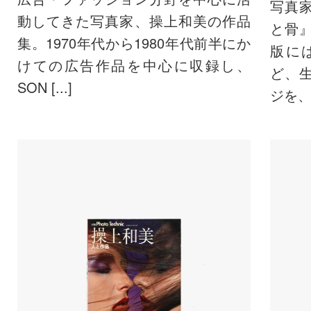
写真
動してきた写真家、操上和美の作品
と骨
集。1970年代から1980年代前半にか
版に
けての広告作品を中心に収録し、
ど、
SON [...]
ジを、モ