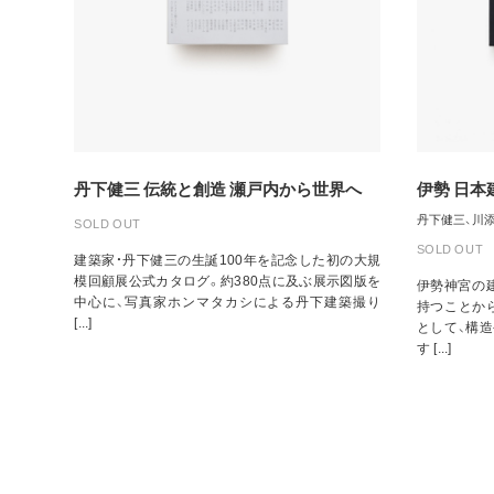
丹下健三 伝統と創造 瀬戸内から世界へ
伊勢 日本
丹下健三、川
SOLD OUT
SOLD OUT
建築家・丹下健三の生誕100年を記念した初の大規
模回顧展公式カタログ。約380点に及ぶ展示図版を
伊勢神宮の建
中心に、写真家ホンマタカシによる丹下建築撮り
持つことか
[...]
として、構
す [...]