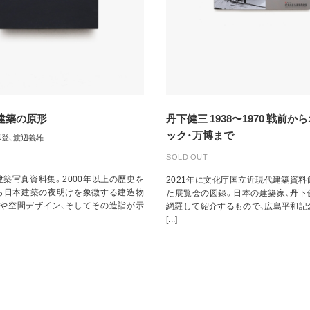
建築の原形
丹下健三 1938〜1970 戦前か
ック・万博まで
添登、渡辺義雄
SOLD OUT
築写真資料集。2000年以上の歴史を
2021年に文化庁国立近現代建築資
ら日本建築の夜明けを象徴する建造物
た展覧会の図録。日本の建築家、丹下
造や空間デザイン、そしてその造詣が示
網羅して紹介するもので、広島平和記
[...]