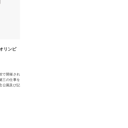
らオリンピ
料館で開催され
健三の仕事を
念公園及び記