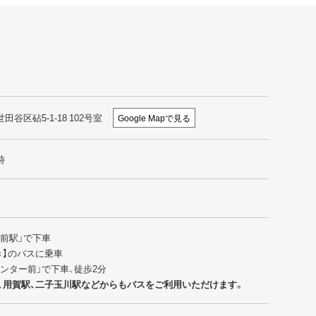
世田谷区砧5-1-18 102号室
Google Mapで見る
時
園前駅」で下車
行き】のバスに乗車
センター前」で下車、徒歩2分
、用賀駅、二子玉川駅などからもバスをご利用いただけます。