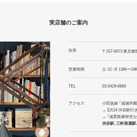
実店舗のご案内
住所
〒157-0073 東京都
営業時間
土・日・月 13時〜19
TEL
03-5429-6969
アクセス
小田急線 「成城学
→ 【渋24 渋谷駅
→ 「成育医療研究
渋谷駅、三軒茶屋駅