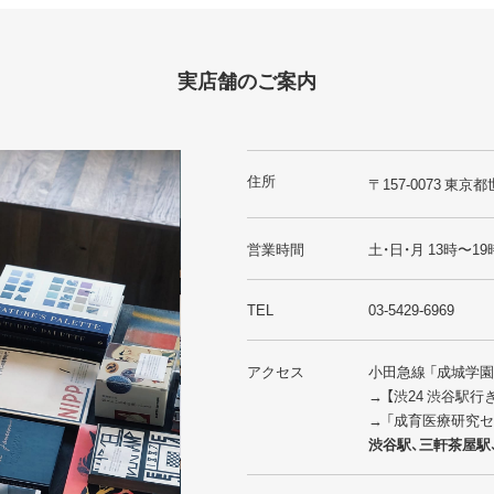
実店舗のご案内
住所
〒157-0073 東京都
営業時間
土・日・月 13時〜19
TEL
03-5429-6969
アクセス
小田急線 「成城学
→ 【渋24 渋谷駅
→ 「成育医療研究
渋谷駅、三軒茶屋駅