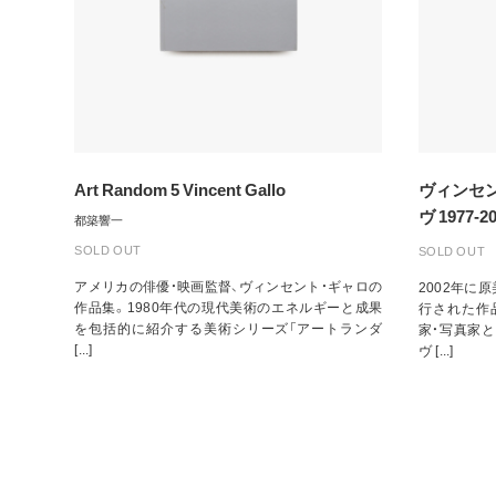
Art Random 5 Vincent Gallo
ヴィンセン
ヴ 1977-2
都築響一
SOLD OUT
SOLD OUT
アメリカの俳優・映画監督、ヴィンセント・ギャロの
2002年に
作品集。1980年代の現代美術のエネルギーと成果
行された作
を包括的に紹介する美術シリーズ「アートランダ
家・写真家
[...]
ヴ [...]