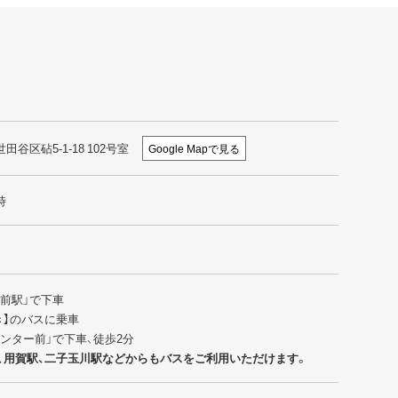
世田谷区砧5-1-18 102号室
Google Mapで見る
時
園前駅」で下車
行き】のバスに乗車
センター前」で下車、徒歩2分
、用賀駅、二子玉川駅などからもバスをご利用いただけます。