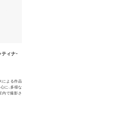
ッティナ・
スによる作品
心に、多様な
室内で撮影さ