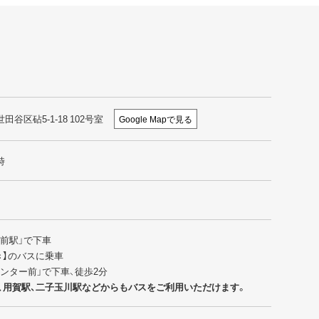
世田谷区砧5-1-18 102号室
Google Mapで見る
時
園前駅」で下車
行き】のバスに乗車
センター前」で下車、徒歩2分
、用賀駅、二子玉川駅などからもバスをご利用いただけます。