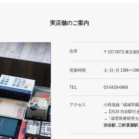
実店舗のご案内
住所
〒157-0073 東京都
営業時間
土・日・月 13時〜19
TEL
03-5429-6969
アクセス
小田急線 「成城学
→ 【渋24 渋谷駅
→ 「成育医療研究
渋谷駅、三軒茶屋駅