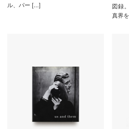
ル、パー [...]
図録
真界を [