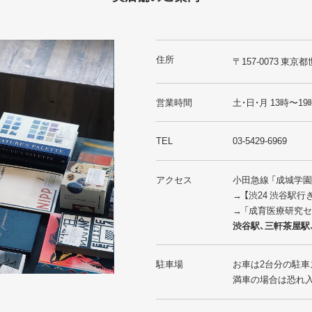
住所
〒157-0073 東京都
営業時間
土・日・月 13時〜19
TEL
03-5429-6969
アクセス
小田急線 「成城学
→ 【渋24 渋谷駅
→ 「成育医療研究
渋谷駅、三軒茶屋駅
駐車場
お車は2台分の駐車
満車の場合は恐れ