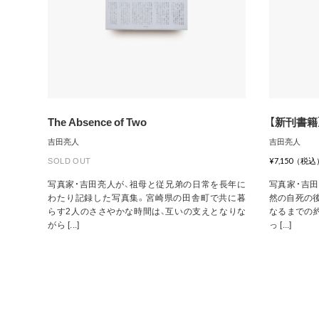
The Absence of Two
【新刊書籍】 T
吉田亮人
吉田亮人
SOLD OUT
¥7,150（税込
写真家・吉田亮人が、祖母と従兄弟の日常を長年に
写真家・吉
わたり記録した写真集。宮崎県の田舎町で共に暮
然の自死の
らす2人のささやかな時間は、互いの支えとなりな
なるまでの
がら [...]
っ [...]