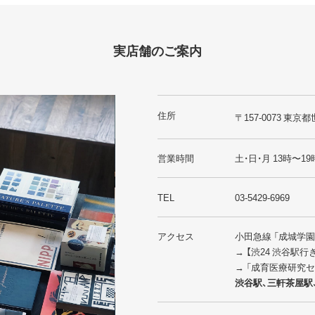
実店舗のご案内
住所
〒157-0073 東京都
営業時間
土・日・月 13時〜19
TEL
03-5429-6969
アクセス
小田急線 「成城学
→ 【渋24 渋谷駅
→ 「成育医療研究
渋谷駅、三軒茶屋駅