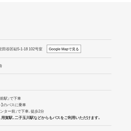
世田谷区砧5-1-18 102号室
Google Mapで見る
時
園前駅」で下車
行き】のバスに乗車
センター前」で下車、徒歩2分
、用賀駅、二子玉川駅などからもバスをご利用いただけます。